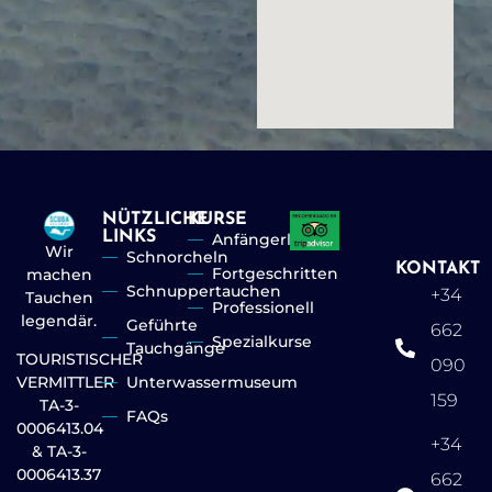
NÜTZLICHE
KURSE
LINKS
Anfängerlevel
Wir
Schnorcheln
KONTAKT
Fortgeschritten
machen
Schnuppertauchen
+34
Tauchen
Professionell
legendär.
Geführte
662
Spezialkurse
Tauchgänge
TOURISTISCHER
090
Unterwassermuseum
VERMITTLER
159
TA-3-
FAQs
0006413.04
+34
& TA-3-
0006413.37
662