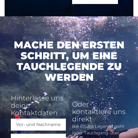
MACHE DEN ERSTEN
SCHRITT, UM EINE
TAUCHLEGENDE ZU
WERDEN
Hinterlasse uns
Oder
deine
kontaktiere uns
Kontaktdaten
direkt
Bei Scuba Legends geht
jeder Tauchgang über
Email