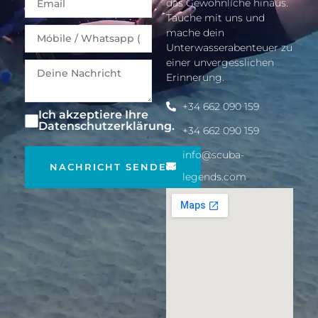
das Gewöhnliche hinaus.
Tauche mit uns und
mache dein
Unterwasserabenteuer zu
einer unvergesslichen
Erinnerung.
+34 662 090 159
Ich akzeptiere Ihre
Datenschutzerklärung.
+34 662 090 159
info@scuba-
NACHRICHT SENDEN
legends.com