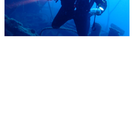
PADI Spezialkurse auf Lanzarote – Verbessere
deine Tauchfertigkeiten
Bringe dein Tauchen auf das nächste Level mit
unseren PADI Spezialkursen auf Lanzarote.
Diese Kurse sind ideal, um deine
Fähigkeiten zu
erweitern, mehr Sicherheit zu gewinnen und die
Unterwasserwelt intensiver zu erleben
als je
zuvor. Egal, ob du Wracks erkunden,
Nachttauchgänge machen, tiefer tauchen oder deine
Tarierung perfektionieren möchtest – unsere
Spezialkurse eröffnen dir neue, spannende
Möglichkeiten.