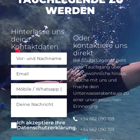
WERDEN
Hinterlasse uns
Oder
deine
kontaktiere uns
Kontaktdaten
direkt
Bei Scuba Legends geht
jeder Tauchgang über
Email
das Gewöhnliche hinaus.
Tauche mit uns und
mache dein
Unterwasserabenteuer zu
einer unvergesslichen
Erinnerung.
+34 662 090 159
Ich akzeptiere Ihre
Datenschutzerklärung.
+34 662 090 159