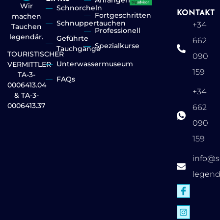
Anfängerlevel
Wir
Schnorcheln
KONTAKT
Fortgeschritten
machen
Schnuppertauchen
+34
Tauchen
Professionell
legendär.
Geführte
662
Spezialkurse
Tauchgänge
TOURISTISCHER
090
Unterwassermuseum
VERMITTLER
159
TA-3-
FAQs
0006413.04
+34
& TA-3-
0006413.37
662
090
159
info@s
legen