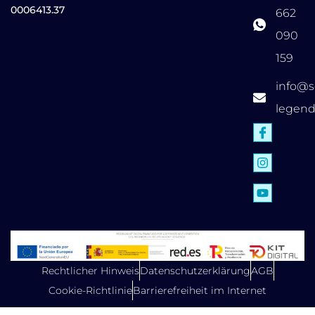
0006413.37
662
090
159
info@s
legen
Rechtlicher Hinweis
Datenschutzerklärung
AGB
Cookie-Richtlinie
Barrierefreiheit im Internet