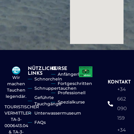
NÜTZLICHE
KURSE
LINKS
Anfängerlevel
Wir
Schnorcheln
KONTAKT
Fortgeschritten
machen
Schnuppertauchen
+34
Tauchen
Professionell
legendär.
Geführte
662
Spezialkurse
Tauchgänge
TOURISTISCHER
090
Unterwassermuseum
VERMITTLER
159
TA-3-
FAQs
0006413.04
+34
& TA-3-