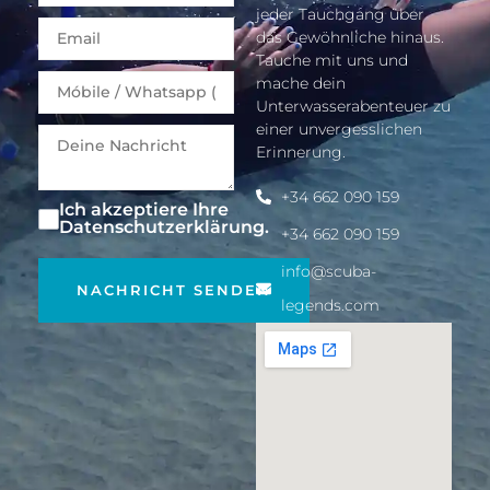
jeder Tauchgang über
Email
das Gewöhnliche hinaus.
Tauche mit uns und
mache dein
Unterwasserabenteuer zu
einer unvergesslichen
Erinnerung.
+34 662 090 159
Ich akzeptiere Ihre
Datenschutzerklärung.
+34 662 090 159
info@scuba-
NACHRICHT SENDEN
legends.com